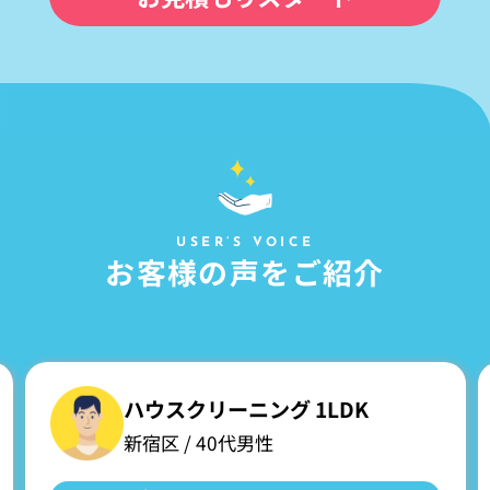
USER’S VOICE
お
客
様
の
声
を
ご
紹
介
ハウスクリーニング 1LDK
新宿区 / 40代男性