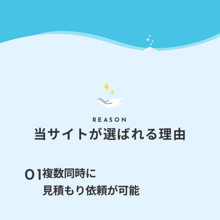
REASON
当
サ
イ
ト
が
選
ば
れ
る
理
由
複数同時に
見積もり依頼が可能