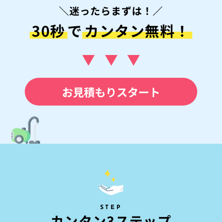
＼迷ったらまずは！／
30秒
で
カンタン無料！
お見積もりスタート
STEP
カ
ン
タ
ン
3
ス
テ
ッ
プ