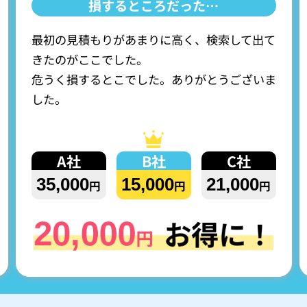
損
す
る
と
こ
ろ
だ
っ
た
…
最初の見積もりがあまりに高く、検索して出て
きたのがここでした。
危うく損するとこでした。ありがとうございま
した。
A社
B社
C社
35,000
15,000
21,000
円
円
円
！
お得に！
20,000
円