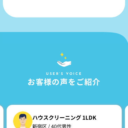
USER’S VOICE
お
客
様
の
声
を
ご
紹
介
ハウスクリーニング 1LDK
新宿区 / 40代男性