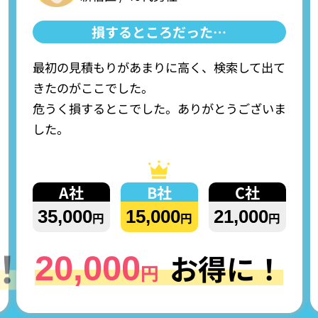
損
す
る
と
こ
ろ
だ
っ
た
…
最初の見積もりがあまりに高く、検索して出て
きたのがここでした。
危うく損するとこでした。ありがとうございま
した。
A社
B社
C社
35,000
15,000
21,000
円
円
円
お得に！
20,000
円