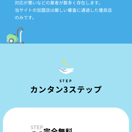
対応が悪いなどの業者が数多く存在します。
当サイトの加盟店は厳しい審査に通過した優良店
のみです。
STEP
カ
ン
タ
ン
3
ス
テ
ッ
プ
完全無料