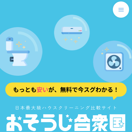
もっとも
安い
が、無料で今スグわかる！