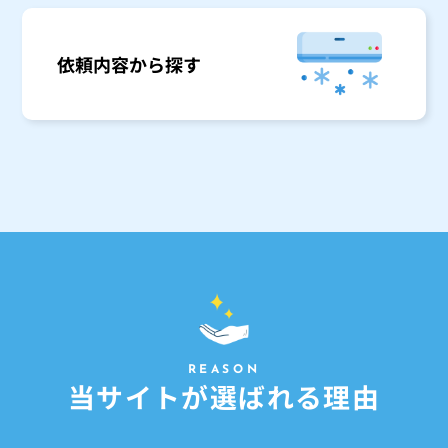
依頼内容から探す
REASON
当
サ
イ
ト
が
選
ば
れ
る
理
由