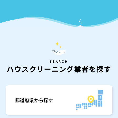
SEARCH
ハ
ウ
ス
ク
リ
ー
ニ
ン
グ
業
者
を
探
す
都道府県から探す