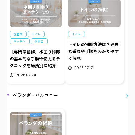
洗面所
トイレ
トイレ
キッチン
お風呂
トイレの掃除方法は？必要
な道具や手順をわかりやす
【専門家監修】水回り掃除
く解説
の基本的な手順や使えるテ
クニックを場所別に紹介
2026.02.12
2026.02.24
ベランダ・バルコニー