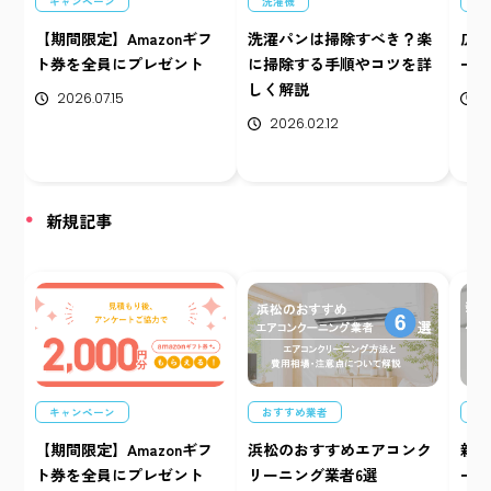
キャンペーン
洗濯機
お
【期間限定】Amazonギフ
洗濯パンは掃除すべき？楽
広
ト券を全員にプレゼント
に掃除する手順やコツを詳
ーニ
しく解説
2026.07.15
2
2026.02.12
新規記事
キャンペーン
おすすめ業者
お
【期間限定】Amazonギフ
浜松のおすすめエアコンク
新
ト券を全員にプレゼント
リーニング業者6選
ーニ