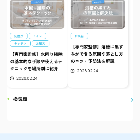
洗面所
トイレ
お風呂
キッチン
お風呂
【専門家監修】浴槽に黒ず
みができる原因や落とし方
【専門家監修】水回り掃除
のコツ・予防法を解説
の基本的な手順や使えるテ
クニックを場所別に紹介
2026.02.24
2026.02.24
換気扇