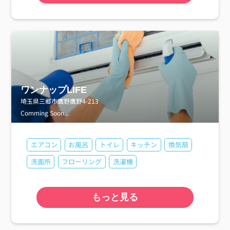
ワンナップLIFE
埼玉県三郷市鷹野鷹野4-213
Comming Soon...
エアコン
お風呂
トイレ
キッチン
換気扇
洗面所
フローリング
洗濯機
もっと見る