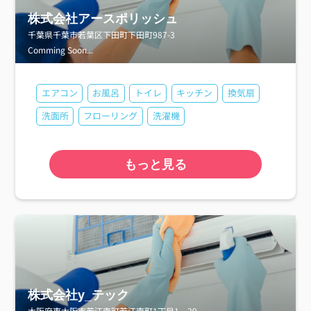
株式会社アースポリッシュ
千葉県千葉市若葉区下田町下田町987-3
Comming Soon...
エアコン
お風呂
トイレ
キッチン
換気扇
洗面所
フローリング
洗濯機
もっと見る
株式会社y_テック
大阪府東大阪市若江南町若江南町1丁目1‐39