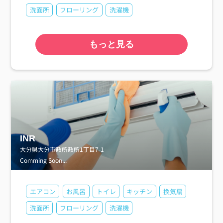
洗面所
フローリング
洗濯機
もっと見る
INR
大分県大分市政所政所1丁目7-1
Comming Soon...
エアコン
お風呂
トイレ
キッチン
換気扇
洗面所
フローリング
洗濯機