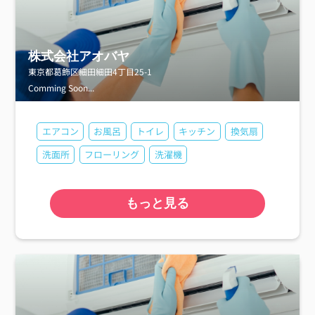
株式会社アオバヤ
東京都葛飾区細田細田4丁目25-1
Comming Soon...
エアコン
お風呂
トイレ
キッチン
換気扇
洗面所
フローリング
洗濯機
もっと見る