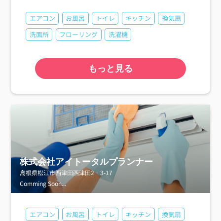
エアコン
お風呂
トイレ
キッチン
換気扇
洗面所
フローリング
洗濯機
もっと見る
株式会社アイトータルプランナー
島根県松江市西津田西津田2‐3-17
Comming Soon...
エアコン
お風呂
トイレ
キッチン
換気扇