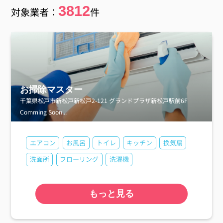
3812
対象業者：
件
お掃除マスター
千葉県松戸市新松戸新松戸2-121 グランドプラザ新松戸駅前6F
Comming Soon...
エアコン
お風呂
トイレ
キッチン
換気扇
洗面所
フローリング
洗濯機
もっと見る