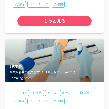
洗面所
フローリング
洗濯機
もっと見る
UVER
千葉県浦安市堀江堀江2-5-13サクセスウェーブ1階
Comming Soon...
エアコン
お風呂
トイレ
キッチン
換気扇
洗面所
フローリング
洗濯機