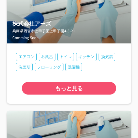
株式会社アーズ
兵庫県西宮市上甲子園上甲子園4-3-21
Comming Soon...
エアコン
お風呂
トイレ
キッチン
換気扇
洗面所
フローリング
洗濯機
もっと見る