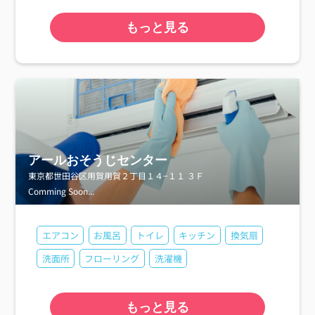
もっと見る
アールおそうじセンター
東京都世田谷区用賀用賀２丁目１４−１１ ３Ｆ
Comming Soon...
エアコン
お風呂
トイレ
キッチン
換気扇
洗面所
フローリング
洗濯機
もっと見る