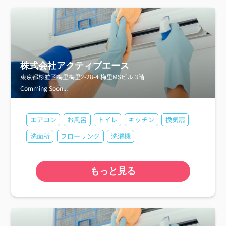
株式会社アクティブエース
東京都杉並区梅里梅里2-28-4 梅里MSビル 3階
Comming Soon...
エアコン
お風呂
トイレ
キッチン
換気扇
洗面所
フローリング
洗濯機
もっと見る