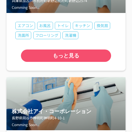
兵庫県加古川市別府町新野辺別府町新野辺2574
Comming Soon...
エアコン
お風呂
トイレ
キッチン
換気扇
洗面所
フローリング
洗濯機
もっと見る
株式会社アイ・コーポレーション
長野県岡谷市神明町神明町4-10-1
Comming Soon...