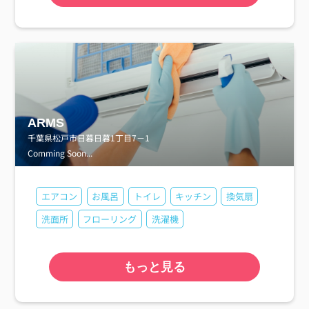
ARMS
千葉県松戸市日暮日暮1丁目7－1
Comming Soon...
エアコン
お風呂
トイレ
キッチン
換気扇
洗面所
フローリング
洗濯機
もっと見る