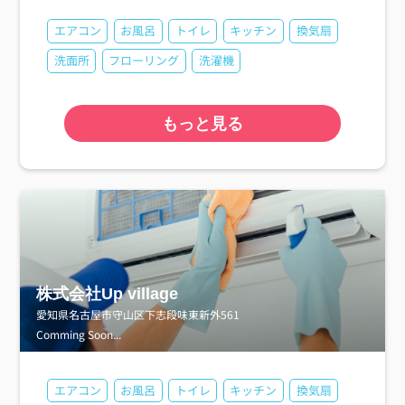
エアコン
お風呂
トイレ
キッチン
換気扇
洗面所
フローリング
洗濯機
もっと見る
株式会社Up village
愛知県名古屋市守山区下志段味東新外561
Comming Soon...
エアコン
お風呂
トイレ
キッチン
換気扇