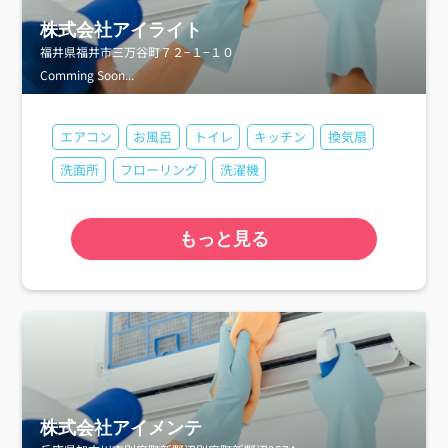
株式会社アイライト
福井県福井市三万谷町７２−１−１０
Comming Soon...
エアコン
お風呂
トイレ
キッチン
換気扇
洗面所
フローリング
洗濯機
もっと見る
株式会社アイメンテ