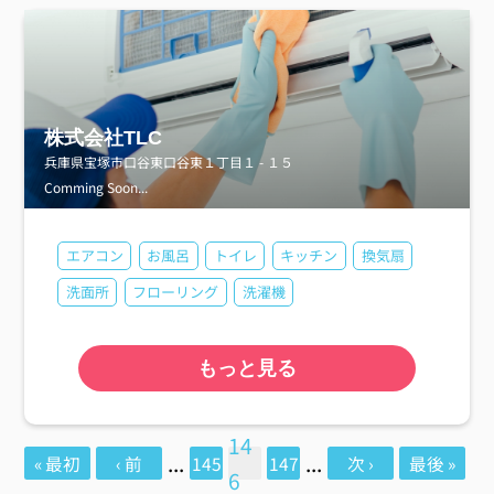
株式会社TLC
兵庫県宝塚市口谷東口谷東１丁目１ - １５
Comming Soon...
エアコン
お風呂
トイレ
キッチン
換気扇
洗面所
フローリング
洗濯機
もっと見る
14
...
...
« 最初
‹ 前
145
147
次 ›
最後 »
6