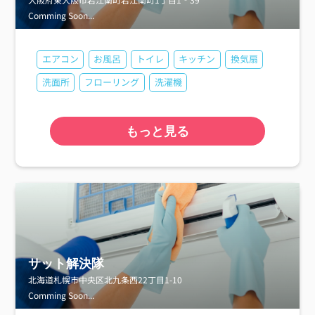
Comming Soon...
エアコン
お風呂
トイレ
キッチン
換気扇
洗面所
フローリング
洗濯機
もっと見る
サット解決隊
北海道札幌市中央区北九条西22丁目1-10
Comming Soon...