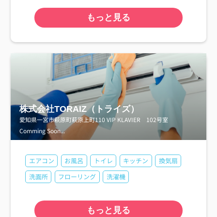
もっと見る
株式会社TORAIZ（トライズ）
愛知県一宮市萩原町萩原上町110 VIP KLAVIER 102号室
Comming Soon...
エアコン
お風呂
トイレ
キッチン
換気扇
洗面所
フローリング
洗濯機
もっと見る