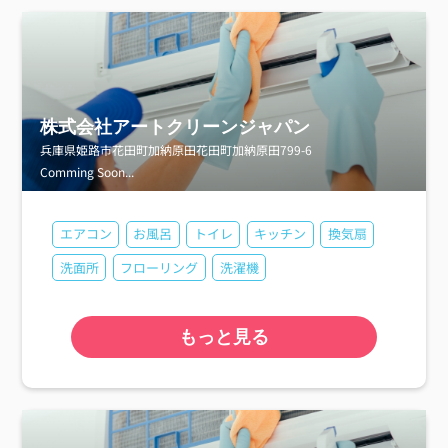
株式会社アートクリーンジャパン
兵庫県姫路市花田町加納原田花田町加納原田799-6
Comming Soon...
エアコン
お風呂
トイレ
キッチン
換気扇
洗面所
フローリング
洗濯機
もっと見る