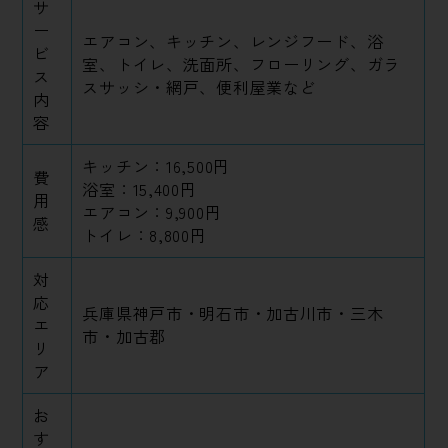
サ
ー
エアコン、キッチン、レンジフード、浴
ビ
室、トイレ、洗面所、フローリング、ガラ
ス
スサッシ・網戸、便利屋業など
内
容
キッチン：16,500円
費
浴室：15,400円
用
エアコン：9,900円
感
トイレ：8,800円
対
応
兵庫県神戸市・明石市・加古川市・三木
エ
市・加古郡
リ
ア
お
す