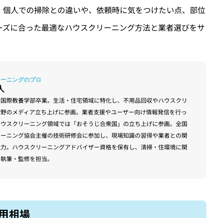
！個人での掃除との違いや、依頼時に気をつけたい点、部位
ーズに合った最適なハウスクリーニング方法と業者選びをサ
人
学国際教養学部卒業。生活・住宅領域に特化し、不用品回収やハウスクリ
分野のメディア立ち上げに参画。業者支援やユーザー向け情報発信を行っ
ハウスクリーニング領域では「おそうじ合衆国」の立ち上げに参画。全国
リーニング協会主催の技術研修会に参加し、現場知識の習得や業者との関
注力。ハウスクリーニングアドバイザー資格を保有し、清掃・住環境に関
の執筆・監修を担当。
用相場