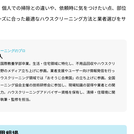
！個人での掃除との違いや、依頼時に気をつけたい点、部位
ーズに合った最適なハウスクリーニング方法と業者選びをサ
人
学国際教養学部卒業。生活・住宅領域に特化し、不用品回収やハウスクリ
分野のメディア立ち上げに参画。業者支援やユーザー向け情報発信を行っ
ハウスクリーニング領域では「おそうじ合衆国」の立ち上げに参画。全国
リーニング協会主催の技術研修会に参加し、現場知識の習得や業者との関
注力。ハウスクリーニングアドバイザー資格を保有し、清掃・住環境に関
の執筆・監修を担当。
用相場