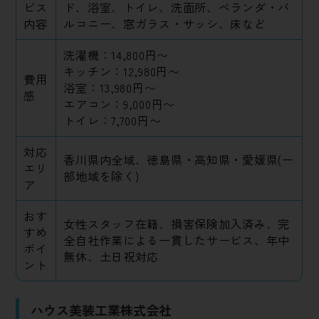
ビス
ド、浴室、トイレ、洗面所、ベランダ・バ
内容
ルコニー、窓ガラス・サッシ、床など
洗濯機：14,800円〜
キッチン：12,980円〜
費用
浴室：13,980円〜
感
エアコン：9,000円〜
トイレ：7,700円〜
対応
香川県内全域、徳島県・高知県・愛媛県(一
エリ
部地域を除く)
ア
おす
女性スタッフ在籍、損害保険加入済み、完
すめ
全自社作業による一貫したサービス、年中
ポイ
無休、土日祝対応
ント
ハウス美装工業株式会社