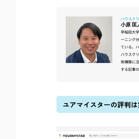
小原 匡
早稲田大
ーニング
ている。
ハウスク
係構築に
する記事
ユアマイスターの評判は